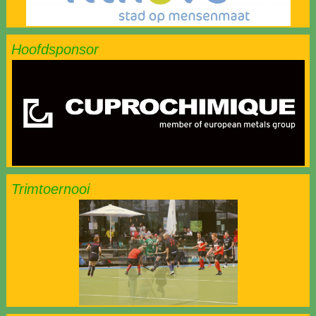
Hoofdsponsor
Trimtoernooi